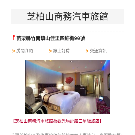
特
芝柏山商務汽車旅館
色
民
宿
⫯
苗栗縣竹南鎮山佳里四維街90號
全
⋟
房間介紹
⋟
線上訂房
⋟
交通資訊
球
租
車
網
紅
帶
你
玩
【芝柏山商務汽車旅館為觀光局評鑑三星級旅店】