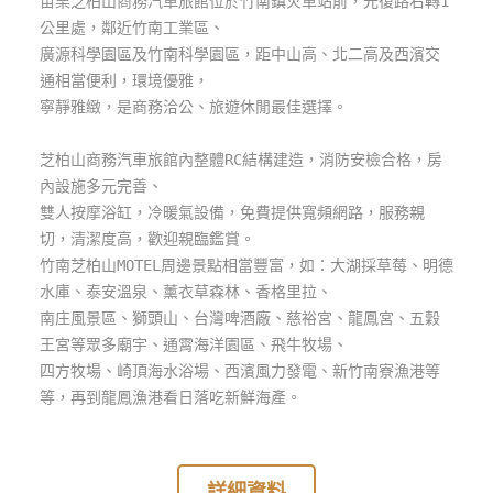
苗栗芝柏山商務汽車旅館位於竹南鎮火車站前，光復路右轉1
玩
公里處，鄰近竹南工業區、
樂
廣源科學園區及竹南科學園區，距中山高、北二高及西濱交
地
通相當便利，環境優雅，
圖
寧靜雅緻，是商務洽公、旅遊休閒最佳選擇。
顧
芝柏山商務汽車旅館內整體RC結構建造，消防安檢合格，房
客
內設施多元完善、
服
務
雙人按摩浴缸，冷暖氣設備，免費提供寬頻網路，服務親
切，清潔度高，歡迎親臨鑑賞。
竹南芝柏山MOTEL周邊景點相當豐富，如：大湖採草莓、明德
顧
水庫、泰安溫泉、薰衣草森林、香格里拉、
客
南庄風景區、獅頭山、台灣啤酒廠、慈裕宮、龍鳳宮、五穀
滿
王宮等眾多廟宇、通霄海洋園區、飛牛牧場、
意
四方牧場、崎頂海水浴場、西濱風力發電、新竹南寮漁港等
度
等，再到龍鳳漁港看日落吃新鮮海產。
訂
詳細資料
單