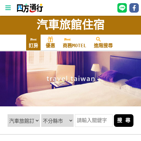
汽車旅館住宿
四
方
通
訂房
優惠
商務MOTEL
進階搜尋
行
訂
房
台
灣
訂
房
搜 尋
直接跟飯店訂房
HOT