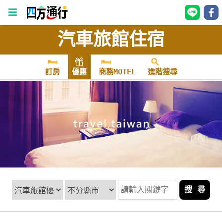
汽車旅館住宿
四
方
通
訂房
優惠
商務MOTEL
進階搜尋
行
訂
房
台
灣
訂
房
搜 尋
直接跟飯店訂房
HOT