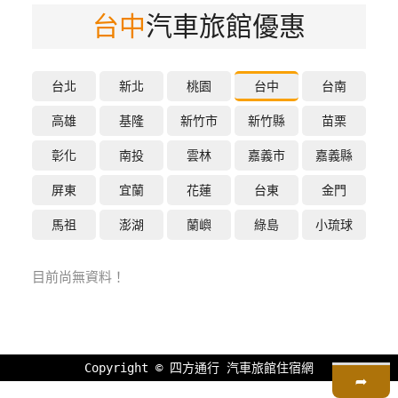
台中
汽車旅館優惠
特
色
民
宿
台北
新北
桃園
台中
台南
高雄
基隆
新竹市
新竹縣
苗栗
全
彰化
南投
雲林
嘉義市
嘉義縣
球
租
屏東
宜蘭
花蓮
台東
金門
車
馬祖
澎湖
蘭嶼
綠島
小琉球
網
目前尚無資料！
紅
帶
你
玩
Copyright ©
四方通行
汽車旅館住宿網
➦