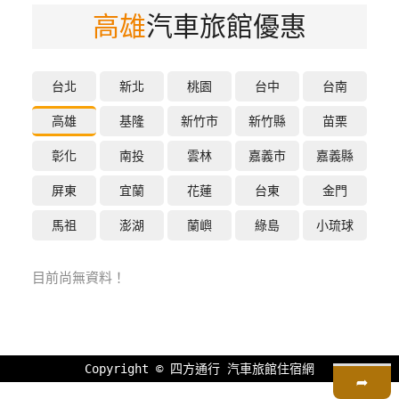
高雄
汽車旅館優惠
特
色
民
宿
台北
新北
桃園
台中
台南
高雄
基隆
新竹市
新竹縣
苗栗
全
彰化
南投
雲林
嘉義市
嘉義縣
球
租
屏東
宜蘭
花蓮
台東
金門
車
馬祖
澎湖
蘭嶼
綠島
小琉球
網
目前尚無資料！
紅
帶
你
玩
Copyright ©
四方通行
汽車旅館住宿網
➦