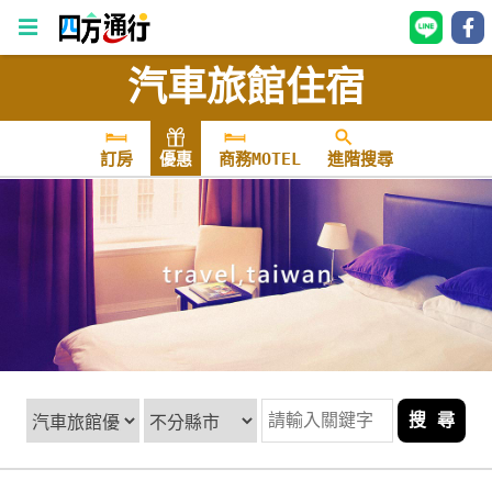
汽車旅館住宿
四
方
通
訂房
優惠
商務MOTEL
進階搜尋
行
訂
房
台
灣
訂
房
搜 尋
直接跟飯店訂房
HOT