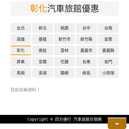
彰化
汽車旅館優惠
特
色
民
宿
台北
新北
桃園
台中
台南
高雄
基隆
新竹市
新竹縣
苗栗
全
彰化
南投
雲林
嘉義市
嘉義縣
球
租
屏東
宜蘭
花蓮
台東
金門
車
馬祖
澎湖
蘭嶼
綠島
小琉球
網
目前尚無資料！
紅
帶
你
玩
Copyright ©
四方通行
汽車旅館住宿網
➦