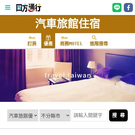
汽車旅館住宿
四
方
通
訂房
優惠
商務MOTEL
進階搜尋
行
訂
房
台
灣
訂
房
搜 尋
直接跟飯店訂房
HOT