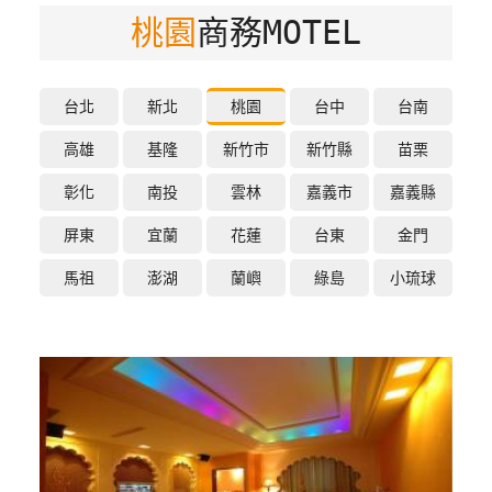
桃園
商務MOTEL
特
色
民
宿
台北
新北
桃園
台中
台南
高雄
基隆
新竹市
新竹縣
苗栗
全
彰化
南投
雲林
嘉義市
嘉義縣
球
租
屏東
宜蘭
花蓮
台東
金門
車
馬祖
澎湖
蘭嶼
綠島
小琉球
網
紅
帶
你
玩