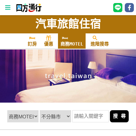
汽車旅館住宿
四
方
通
訂房
優惠
商務MOTEL
進階搜尋
行
訂
房
台
灣
訂
房
搜 尋
直接跟飯店訂房
HOT