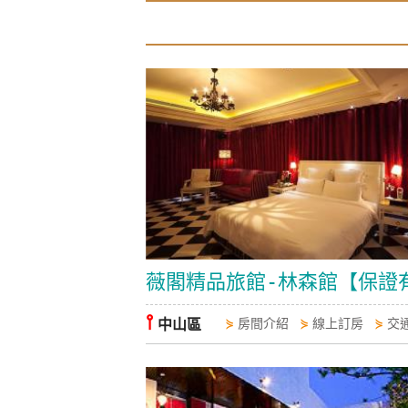
⫯
中山區
⋟
房間介紹
⋟
線上訂房
⋟
交