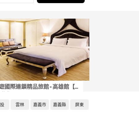
杜拜風情時尚旅館
⫯
台中市
投
雲林
嘉義市
嘉義縣
屏東